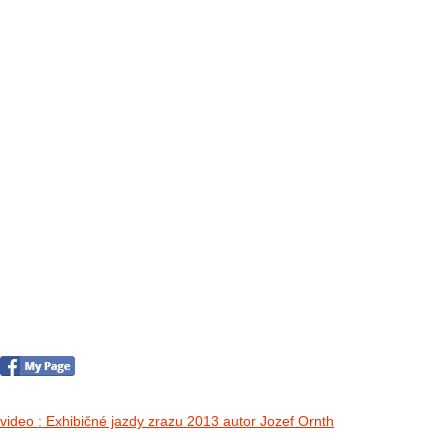
FOTO&VIDEO2012
AKTIVITY OD 2009
DETSKÉ OKO
PARTNERI
PARTNERI 2021
PARTNERI 2019
PARTNERI 2018
PARTNERI 2017
PARTNERI 2016
PARTNERI 2015
PARTNERI 2014
KONTAKT
II. medzinárodný zraz Jeep Wrangler p
no images were found
video : Exhibičné jazdy zrazu 2013 autor Jozef Ornth