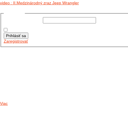
video : II.Medzinárodný zraz Jeep Wrangler
Prihlásiť sa
Používateľské meno:
Heslo:
Zapamätať moje údaje
Prihlásiť sa
Zaregistrovať
Posledné články
26.10.2025
DO GALÉRIE SME PRIDALI FOTOPRIBEH Z NASEJ...
11.10.2025
TAKTO O TÝŽDEŇ VYRAZIA NA CESTY NAŠE...
30.09.2024
DNES SME AKTUALIZOVALI PODUJATIA KTORÉ NÁS ČAKAJÚ....
Viac
Radio
No playlists available.