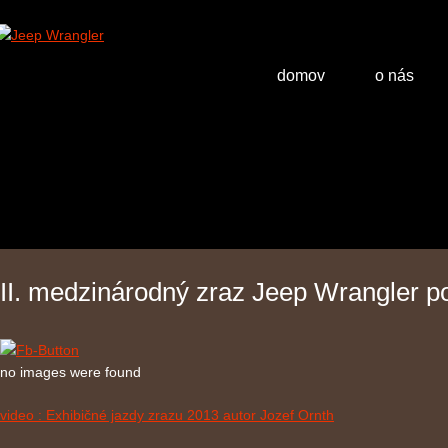
domov
o nás
II. medzinárodný zraz Jeep Wrangler p
no images were found
video : Exhibičné jazdy zrazu 2013 autor Jozef Ornth