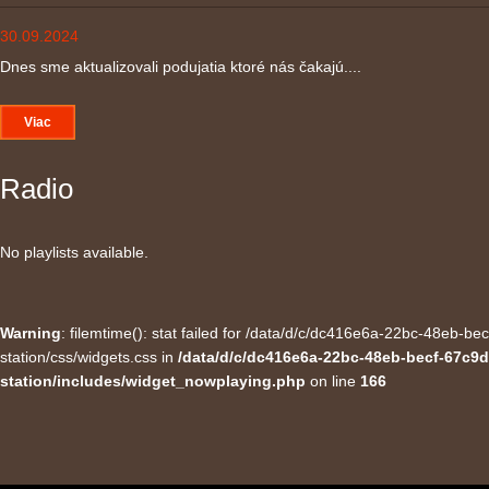
30.09.2024
Dnes sme aktualizovali podujatia ktoré nás čakajú....
Viac
Radio
No playlists available.
Warning
: filemtime(): stat failed for /data/d/c/dc416e6a-22bc-48eb-
station/css/widgets.css in
/data/d/c/dc416e6a-22bc-48eb-becf-67c9d
station/includes/widget_nowplaying.php
on line
166