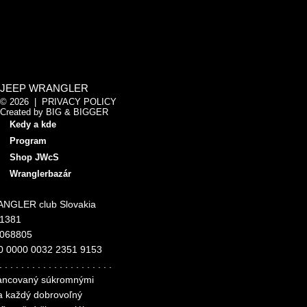
JEEP WRANGLER
© 2026 |
PRIVACY POLICY
Created by
BIG & BIGGER
Kedy a kde
Program
Shop JWcS
Wranglerbazár
NGLER club Slovakia
11381
4068805
0 0000 0032 2351 9153
. . . . . . . . . . . . . . . . . . . . .
inancovaný súkromnými
za každý dobrovoľný