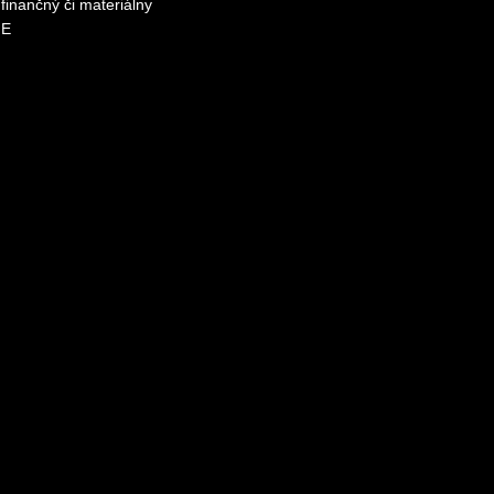
finančný či materiálny
ME