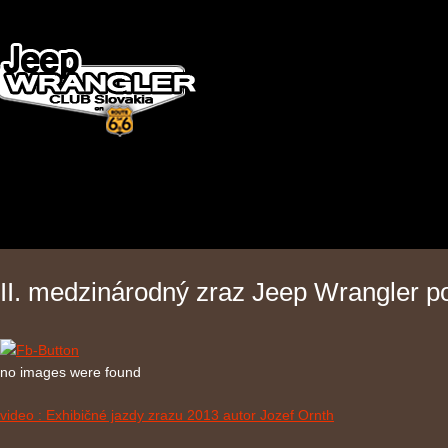
II. medzinárodný zraz Jeep Wrangler p
no images were found
video : Exhibičné jazdy zrazu 2013 autor Jozef Ornth