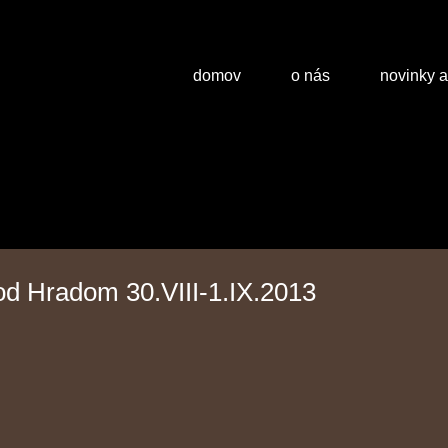
domov
o nás
novinky 
od Hradom 30.VIII-1.IX.2013