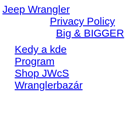
Jeep Wrangler
© 2026 |
Privacy Policy
Created by
Big & BIGGER
Kedy a kde
Program
Shop JWcS
Wranglerbazár
JEEP WRANGLER club Slov
IČO: 42311381