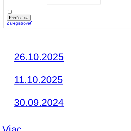
Používateľské meno:
Heslo:
Zapamätať moje údaje
Prihlásiť sa
Zaregistrovať
Posledné články
26.10.2025
Do galérie sme pridali foto
11.10.2025
Takto o týždeň vyrazia na 
30.09.2024
Dnes sme aktualizovali pod
Viac