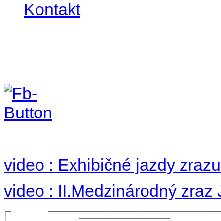
Kontakt
II. medzinárodný zraz
Hradom 30.VIII-1.IX.2
no images were found
video : Exhibičné jazdy zraz
video : II.Medzinárodný zraz
Prihlásiť sa