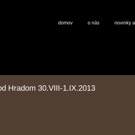
domov
o nás
novinky 
od Hradom 30.VIII-1.IX.2013