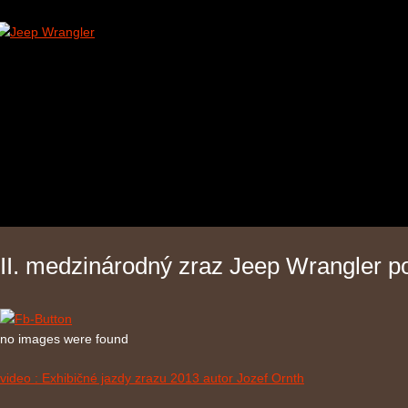
II. medzinárodný zraz Jeep Wrangler p
no images were found
video : Exhibičné jazdy zrazu 2013 autor Jozef Ornth