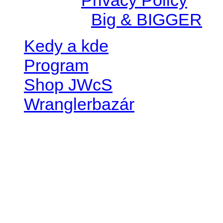
Created by
Big & BIGGER
Kedy a kde
Program
Shop JWcS
Wranglerbazár
JEEP WRANGLER club Slov
IČO: 42311381
DIČ: 2024068805
SK39 0200 0000 0032 2351 