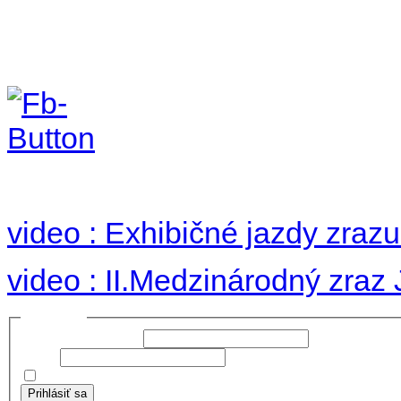
II. medzinárodný zraz
Hradom 30.VIII-1.IX.2
no images were found
video : Exhibičné jazdy zraz
video : II.Medzinárodný zraz
Prihlásiť sa
Používateľské meno:
Heslo:
Zapamätať moje údaje
Prihlásiť sa