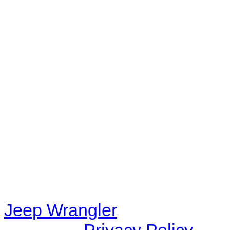
No playlists available.
Warning
: filemtime(): stat f
48eb-becf-67c9d008dd59/jee
content/plugins/radio-station
/data/d/c/dc416e6a-22bc-48
67c9d008dd59/jeepwrangle
content/plugins/radio-
station/includes/widget_n
Jeep Wrangler
© 2026 |
Privacy Policy