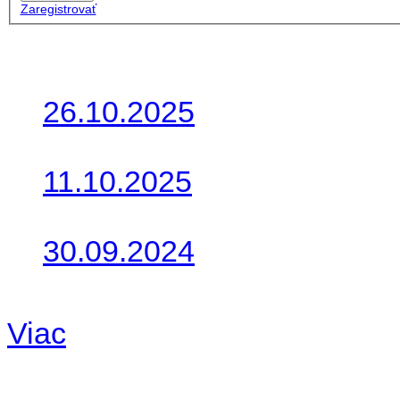
Zaregistrovať
Posledné články
26.10.2025
Do galérie sme pridali foto
11.10.2025
Takto o týždeň vyrazia na 
30.09.2024
Dnes sme aktualizovali pod
Viac
Radio