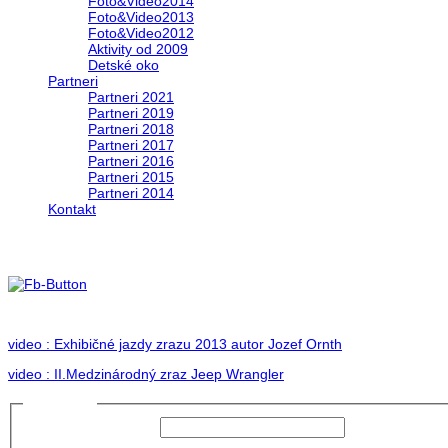
Foto&Video2014
Foto&Video2013
Foto&Video2012
Aktivity od 2009
Detské oko
Partneri
Partneri 2021
Partneri 2019
Partneri 2018
Partneri 2017
Partneri 2016
Partneri 2015
Partneri 2014
Kontakt
II. medzinárodný zraz Jeep Wrangler pod Hr
no images were found
video : Exhibičné jazdy zrazu 2013 autor Jozef Ornth
video : II.Medzinárodný zraz Jeep Wrangler
Prihlásiť sa
Používateľské meno:
Heslo: