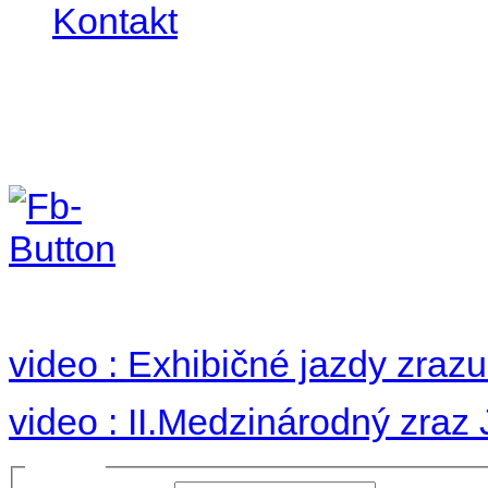
Kontakt
II. medzinárodný zraz
Hradom 30.VIII-1.IX.2
no images were found
video : Exhibičné jazdy zraz
video : II.Medzinárodný zraz
Prihlásiť sa