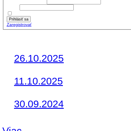
Používateľské meno:
Heslo:
Zapamätať moje údaje
Prihlásiť sa
Zaregistrovať
Posledné články
26.10.2025
Do galérie sme pridali foto
11.10.2025
Takto o týždeň vyrazia na 
30.09.2024
Dnes sme aktualizovali pod
Viac