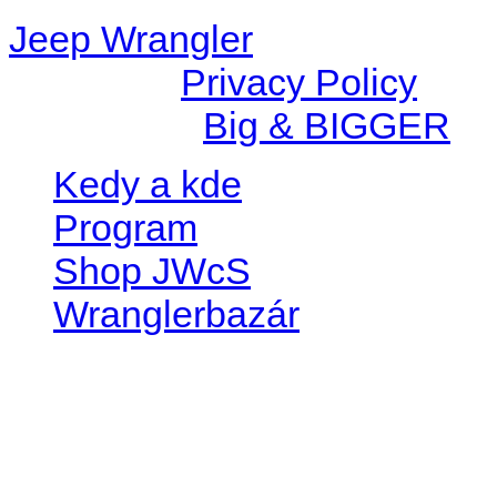
Jeep Wrangler
© 2026 |
Privacy Policy
Created by
Big & BIGGER
Kedy a kde
Program
Shop JWcS
Wranglerbazár
JEEP WRANGLER club Slov
IČO: 42311381