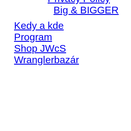
Created by
Big & BIGGER
Kedy a kde
Program
Shop JWcS
Wranglerbazár
JEEP WRANGLER club Slov
IČO: 42311381
DIČ: 2024068805
SK39 0200 0000 0032 2351 