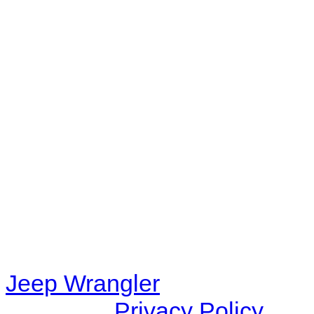
No playlists available.
Warning
: filemtime(): stat f
48eb-becf-67c9d008dd59/jee
content/plugins/radio-station
/data/d/c/dc416e6a-22bc-48
67c9d008dd59/jeepwrangle
content/plugins/radio-
station/includes/widget_n
Jeep Wrangler
© 2026 |
Privacy Policy