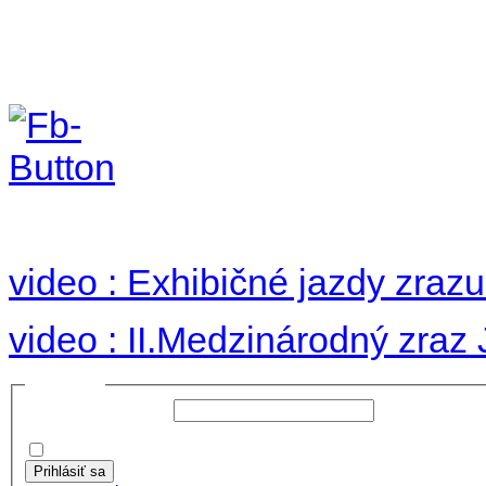
II. medzinárodný zraz
Hradom 30.VIII-1.IX.2
no images were found
video : Exhibičné jazdy zraz
video : II.Medzinárodný zraz
Prihlásiť sa
Používateľské meno:
Heslo:
Zapamätať moje údaje
Prihlásiť sa