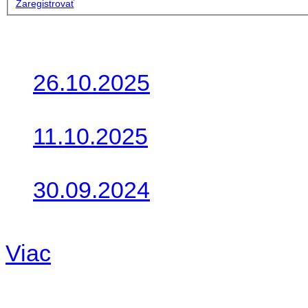
Zaregistrovať
Posledné články
26.10.2025
Do galérie sme pridali foto
11.10.2025
Takto o týždeň vyrazia na 
30.09.2024
Dnes sme aktualizovali pod
Viac
Radio