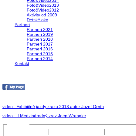
Foto&Video2014
Foto&Video2013
Foto&Video2012
Aktivity od 2009
Detské oko
Partneri
Partneri 2021
Partneri 2019
Partneri 2018
Partneri 2017
Partneri 2016
Partneri 2015
Partneri 2014
Kontakt
II. medzinárodný zraz Jeep Wrangler pod Hr
no images were found
video : Exhibičné jazdy zrazu 2013 autor Jozef Ornth
video : II.Medzinárodný zraz Jeep Wrangler
Prihlásiť sa
Používateľské meno: