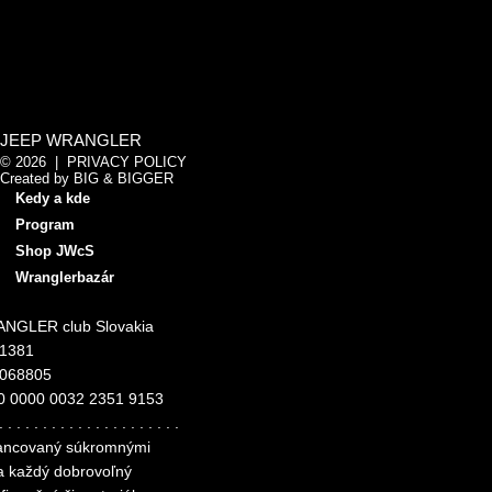
JEEP WRANGLER
© 2026 |
PRIVACY POLICY
Created by
BIG & BIGGER
Kedy a kde
Program
Shop JWcS
Wranglerbazár
NGLER club Slovakia
11381
4068805
0 0000 0032 2351 9153
. . . . . . . . . . . . . . . . . . . . .
inancovaný súkromnými
za každý dobrovoľný