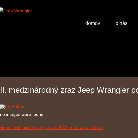
domov
o nás
II. medzinárodný zraz Jeep Wrangler p
no images were found
video : Exhibičné jazdy zrazu 2013 autor Jozef Ornth