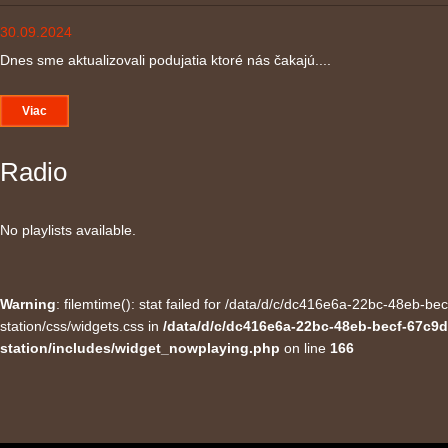
30.09.2024
Dnes sme aktualizovali podujatia ktoré nás čakajú....
Viac
Radio
No playlists available.
Warning
: filemtime(): stat failed for /data/d/c/dc416e6a-22bc-48eb-
station/css/widgets.css in
/data/d/c/dc416e6a-22bc-48eb-becf-67c9d
station/includes/widget_nowplaying.php
on line
166