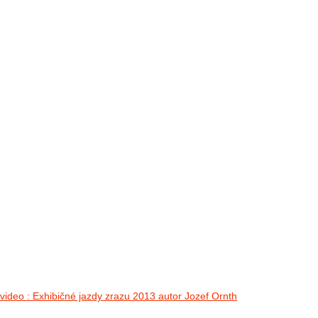
FOTO&VIDEO2012
AKTIVITY OD 2009
DETSKÉ OKO
PARTNERI
PARTNERI 2021
PARTNERI 2019
PARTNERI 2018
PARTNERI 2017
PARTNERI 2016
PARTNERI 2015
PARTNERI 2014
KONTAKT
II. medzinárodný zraz Jeep Wrangler p
no images were found
video : Exhibičné jazdy zrazu 2013 autor Jozef Ornth