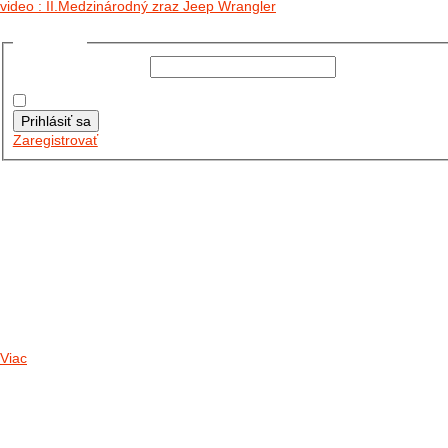
video : II.Medzinárodný zraz Jeep Wrangler
Prihlásiť sa
Používateľské meno:
Heslo:
Zapamätať moje údaje
Prihlásiť sa
Zaregistrovať
Posledné články
26.10.2025
DO GALÉRIE SME PRIDALI FOTOPRIBEH Z NASEJ...
11.10.2025
TAKTO O TÝŽDEŇ VYRAZIA NA CESTY NAŠE...
30.09.2024
DNES SME AKTUALIZOVALI PODUJATIA KTORÉ NÁS ČAKAJÚ....
Viac
Radio
No playlists available.