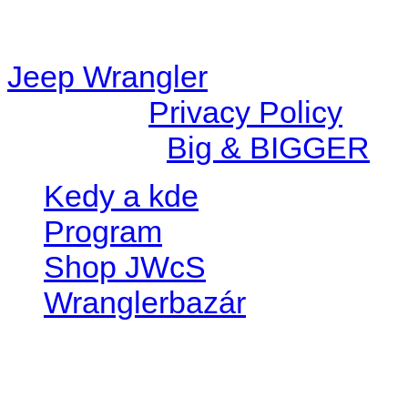
station/includes/widget_n
Jeep Wrangler
© 2026 |
Privacy Policy
Created by
Big & BIGGER
Kedy a kde
Program
Shop JWcS
Wranglerbazár
JEEP WRANGLER club Slov