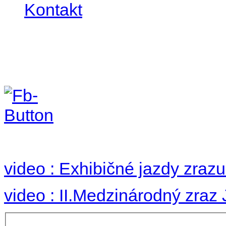
Kontakt
II. medzinárodný zraz
Hradom 30.VIII-1.IX.2
no images were found
video : Exhibičné jazdy zraz
video : II.Medzinárodný zraz
Používateľské