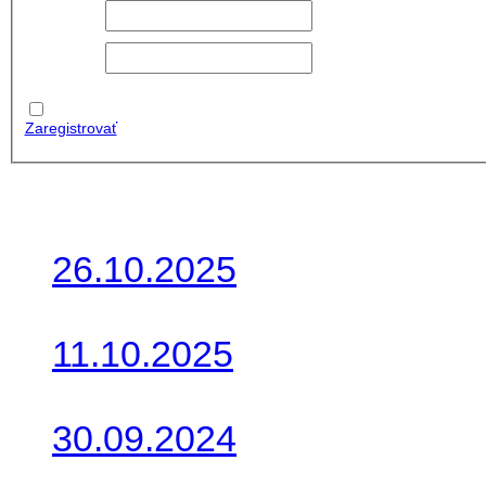
meno:
Heslo:
Zapamätať
moje údaje
Zaregistrovať
Posledné články
26.10.2025
Do galérie sme pridali foto
11.10.2025
Takto o týždeň vyrazia na 
30.09.2024
Dnes sme aktualizovali pod