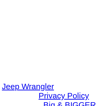
Warning
: filemtime(): stat f
48eb-becf-67c9d008dd59/jee
content/plugins/radio-station
/data/d/c/dc416e6a-22bc-48
67c9d008dd59/jeepwrangle
content/plugins/radio-
station/includes/widget_n
Jeep Wrangler
© 2026 |
Privacy Policy
Created by
Big & BIGGER