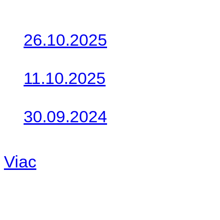
Posledné články
26.10.2025
Do galérie sme pridali foto
11.10.2025
Takto o týždeň vyrazia na 
30.09.2024
Dnes sme aktualizovali pod
Viac
Radio
No playlists available.