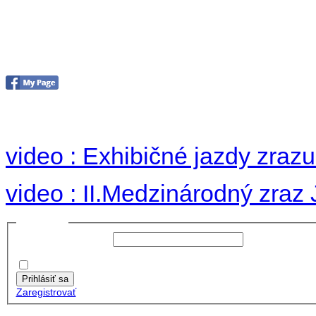
II. medzinárodný zraz
Hradom 30.VIII-1.IX.2
no images were found
video : Exhibičné jazdy zraz
video : II.Medzinárodný zraz
Prihlásiť sa
Používateľské meno:
Heslo:
Zapamätať moje údaje
Prihlásiť sa
Zaregistrovať