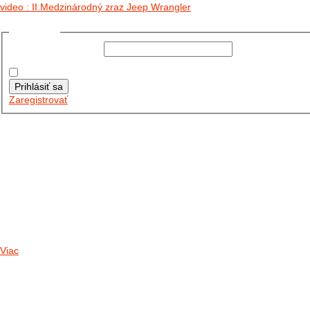
video : II.Medzinárodný zraz Jeep Wrangler
Prihlásiť sa
Používateľské meno:
Heslo:
Zapamätať moje údaje
Prihlásiť sa
Zaregistrovať
Posledné články
26.10.2025
DO GALÉRIE SME PRIDALI FOTOPRIBEH Z NASEJ...
11.10.2025
TAKTO O TÝŽDEŇ VYRAZIA NA CESTY NAŠE...
30.09.2024
DNES SME AKTUALIZOVALI PODUJATIA KTORÉ NÁS ČAKAJÚ....
Viac
Radio
No playlists available.