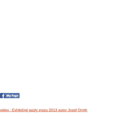
FOTO&VIDEO2012
AKTIVITY OD 2009
DETSKÉ OKO
PARTNERI
PARTNERI 2021
PARTNERI 2019
PARTNERI 2018
PARTNERI 2017
PARTNERI 2016
PARTNERI 2015
PARTNERI 2014
KONTAKT
II. medzinárodný zraz Jeep Wrangler p
no images were found
video : Exhibičné jazdy zrazu 2013 autor Jozef Ornth