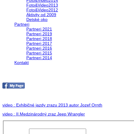
Foto&Video2014
Foto&Video2013
Foto&Video2012
Aktivity od 2009
Detské oko
Partneri
Partneri 2021
Partneri 2019
Partneri 2018
Partneri 2017
Partneri 2016
Partneri 2015
Partneri 2014
Kontakt
II. medzinárodný zraz Jeep Wrangler pod Hr
no images were found
video : Exhibičné jazdy zrazu 2013 autor Jozef Ornth
video : II.Medzinárodný zraz Jeep Wrangler
Používateľské
meno: