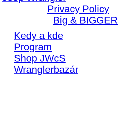
© 2026 |
Privacy Policy
Created by
Big & BIGGER
Kedy a kde
Program
Shop JWcS
Wranglerbazár
JEEP WRANGLER club Slov
IČO: 42311381
DIČ: 2024068805