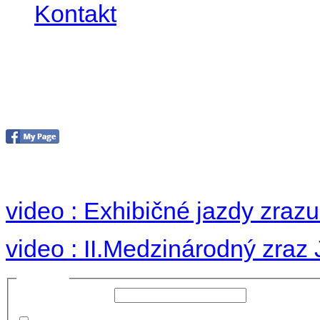
Kontakt
II. medzinárodný zraz
Hradom 30.VIII-1.IX.2
no images were found
video : Exhibičné jazdy zraz
video : II.Medzinárodný zraz
Prihlásiť sa
Používateľské meno:
Heslo: