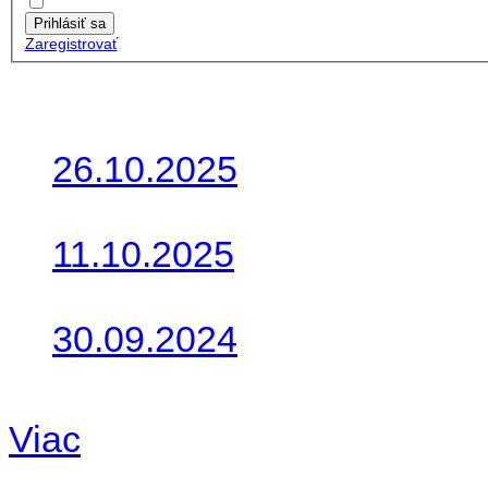
Zapamätať moje údaje
Prihlásiť sa
Zaregistrovať
Posledné články
26.10.2025
Do galérie sme pridali foto
11.10.2025
Takto o týždeň vyrazia na 
30.09.2024
Dnes sme aktualizovali pod
Viac