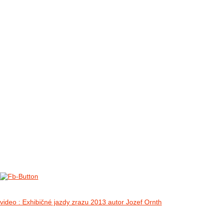
FOTO&VIDEO2012
AKTIVITY OD 2009
DETSKÉ OKO
PARTNERI
PARTNERI 2021
PARTNERI 2019
PARTNERI 2018
PARTNERI 2017
PARTNERI 2016
PARTNERI 2015
PARTNERI 2014
KONTAKT
II. medzinárodný zraz Jeep Wrangler p
no images were found
video : Exhibičné jazdy zrazu 2013 autor Jozef Ornth