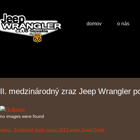
domov
o nás
II. medzinárodný zraz Jeep Wrangler p
no images were found
video : Exhibičné jazdy zrazu 2013 autor Jozef Ornth