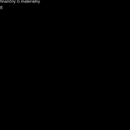
finančný či materiálny
ME