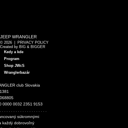
JEEP WRANGLER
© 2026 |
PRIVACY POLICY
Created by
BIG & BIGGER
Kedy a kde
Program
Shop JWcS
Wranglerbazár
NGLER club Slovakia
11381
4068805
0 0000 0032 2351 9153
. . . . . . . . . . . . . . . . . . . . .
inancovaný súkromnými
za každý dobrovoľný