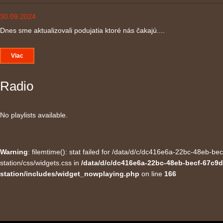
30.09.2024
Dnes sme aktualizovali podujatia ktoré nás čakajú....
Viac
Radio
No playlists available.
Warning
: filemtime(): stat failed for /data/d/c/dc416e6a-22bc-48eb-
station/css/widgets.css in
/data/d/c/dc416e6a-22bc-48eb-becf-67c9d
station/includes/widget_nowplaying.php
on line
166