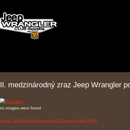
II. medzinárodný zraz Jeep Wrangler p
no images were found
video : Exhibičné jazdy zrazu 2013 autor Jozef Ornth