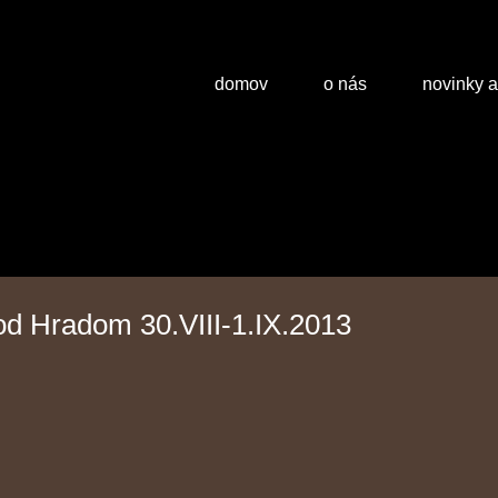
domov
o nás
novinky 
od Hradom 30.VIII-1.IX.2013