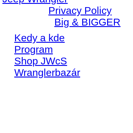
© 2026 |
Privacy Policy
Created by
Big & BIGGER
Kedy a kde
Program
Shop JWcS
Wranglerbazár
JEEP WRANGLER club Slov
IČO: 42311381
DIČ: 2024068805