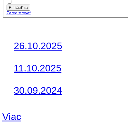
Zapamätať moje údaje
Prihlásiť sa
Zaregistrovať
Posledné články
26.10.2025
Do galérie sme pridali foto
11.10.2025
Takto o týždeň vyrazia na 
30.09.2024
Dnes sme aktualizovali pod
Viac