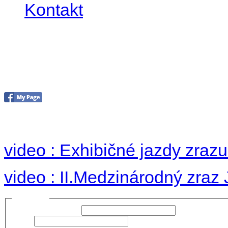
Kontakt
II. medzinárodný zraz
Hradom 30.VIII-1.IX.2
no images were found
video : Exhibičné jazdy zraz
video : II.Medzinárodný zraz
Prihlásiť sa
Používateľské meno:
Heslo: