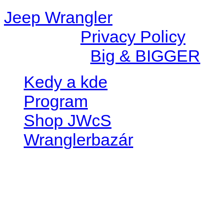
Jeep Wrangler
© 2026 |
Privacy Policy
Created by
Big & BIGGER
Kedy a kde
Program
Shop JWcS
Wranglerbazár
JEEP WRANGLER club Slov
IČO: 42311381