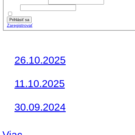
Používateľské meno:
Heslo:
Zapamätať moje údaje
Prihlásiť sa
Zaregistrovať
Posledné články
26.10.2025
Do galérie sme pridali foto
11.10.2025
Takto o týždeň vyrazia na 
30.09.2024
Dnes sme aktualizovali pod
Viac