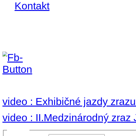
Kontakt
II. medzinárodný zraz
Hradom 30.VIII-1.IX.2
no images were found
video : Exhibičné jazdy zraz
video : II.Medzinárodný zraz
Prihlásiť sa