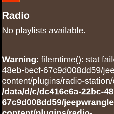
Radio
No playlists available.
Warning
: filemtime(): stat f
48eb-becf-67c9d008dd59/jee
content/plugins/radio-station
/data/d/c/dc416e6a-22bc-48
67c9d008dd59/jeepwrangle
content/plugins/radio-