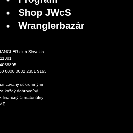
Shop JWcS
Wranglerbazár
ANGLER club Slovakia
311381
24068805
00 0000 0032 2351 9153
. . . . . . . . . . . . . . . . . . . . . .
financovaný súkromnými
 za každý dobrovoľný
k finančný či materiálny
ME