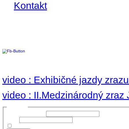
Kontakt
II. medzinárodný zraz
Hradom 30.VIII-1.IX.2
no images were found
video : Exhibičné jazdy zraz
video : II.Medzinárodný zraz
Prihlásiť sa
Používateľské meno:
Heslo:
Zapamätať moje údaje