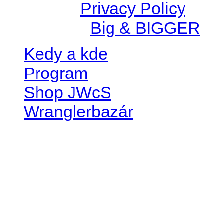
© 2026 |
Privacy Policy
Created by
Big & BIGGER
Kedy a kde
Program
Shop JWcS
Wranglerbazár
JEEP WRANGLER club Slov
IČO: 42311381
DIČ: 2024068805