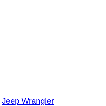
Radio
No playlists available.
Warning
: filemtime(): stat f
48eb-becf-67c9d008dd59/jee
content/plugins/radio-station
/data/d/c/dc416e6a-22bc-48
67c9d008dd59/jeepwrangle
content/plugins/radio-
station/includes/widget_n
Jeep Wrangler