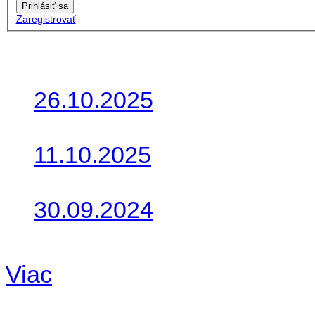
Prihlásiť sa
Zaregistrovať
Posledné články
26.10.2025
Do galérie sme pridali foto
11.10.2025
Takto o týždeň vyrazia na 
30.09.2024
Dnes sme aktualizovali pod
Viac