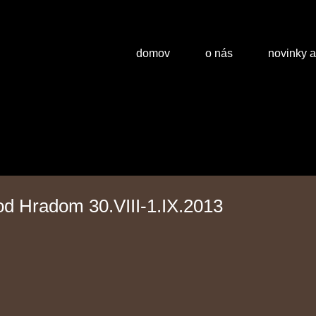
domov
o nás
novinky 
od Hradom 30.VIII-1.IX.2013