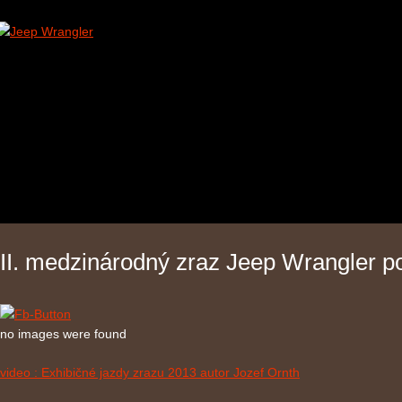
II. medzinárodný zraz Jeep Wrangler p
no images were found
video : Exhibičné jazdy zrazu 2013 autor Jozef Ornth