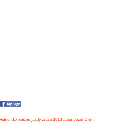
FOTO&VIDEO2012
AKTIVITY OD 2009
DETSKÉ OKO
PARTNERI
PARTNERI 2021
PARTNERI 2019
PARTNERI 2018
PARTNERI 2017
PARTNERI 2016
PARTNERI 2015
PARTNERI 2014
KONTAKT
II. medzinárodný zraz Jeep Wrangler p
no images were found
video : Exhibičné jazdy zrazu 2013 autor Jozef Ornth