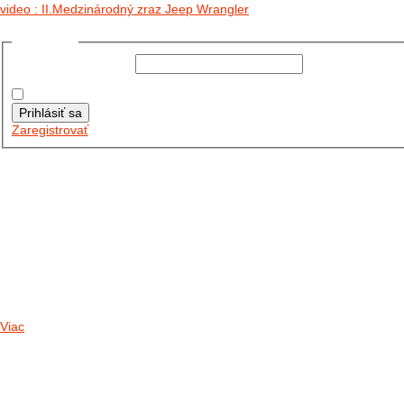
video : II.Medzinárodný zraz Jeep Wrangler
Prihlásiť sa
Používateľské meno:
Heslo:
Zapamätať moje údaje
Prihlásiť sa
Zaregistrovať
Posledné články
26.10.2025
DO GALÉRIE SME PRIDALI FOTOPRIBEH Z NASEJ...
11.10.2025
TAKTO O TÝŽDEŇ VYRAZIA NA CESTY NAŠE...
30.09.2024
DNES SME AKTUALIZOVALI PODUJATIA KTORÉ NÁS ČAKAJÚ....
Viac
Radio
No playlists available.