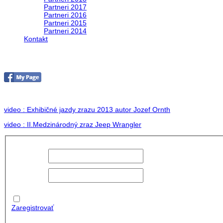
Partneri 2017
Partneri 2016
Partneri 2015
Partneri 2014
Kontakt
II. medzinárodný zraz Jeep Wrangler pod Hr
no images were found
video : Exhibičné jazdy zrazu 2013 autor Jozef Ornth
video : II.Medzinárodný zraz Jeep Wrangler
Používateľské
meno:
Heslo:
Zapamätať
moje údaje
Zaregistrovať