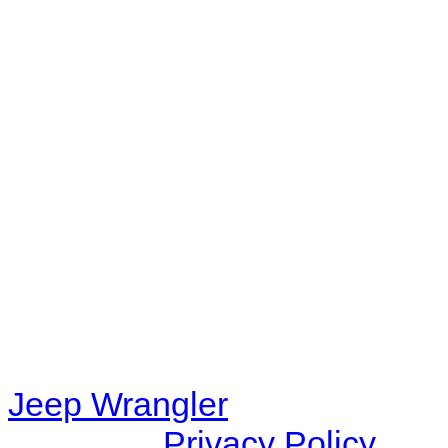
No playlists available.
Warning
: filemtime(): stat f
48eb-becf-67c9d008dd59/jee
content/plugins/radio-station
/data/d/c/dc416e6a-22bc-48
67c9d008dd59/jeepwrangle
content/plugins/radio-
station/includes/widget_n
Jeep Wrangler
© 2026 |
Privacy Policy