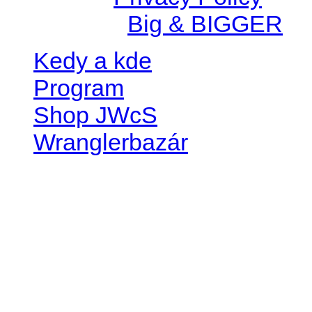
Created by
Big & BIGGER
Kedy a kde
Program
Shop JWcS
Wranglerbazár
JEEP WRANGLER club Slov
IČO: 42311381
DIČ: 2024068805
SK39 0200 0000 0032 2351 