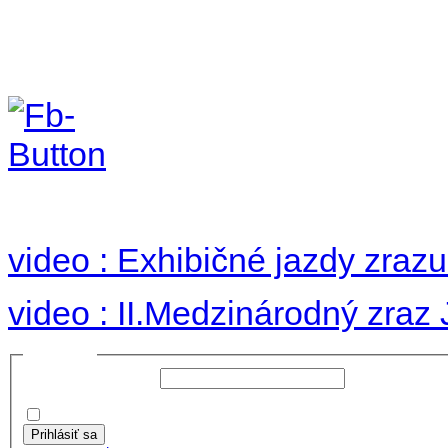
II. medzinárodný zraz
Hradom 30.VIII-1.IX.2
no images were found
video : Exhibičné jazdy zraz
video : II.Medzinárodný zraz
Prihlásiť sa
Používateľské meno:
Heslo:
Zapamätať moje údaje
Prihlásiť sa