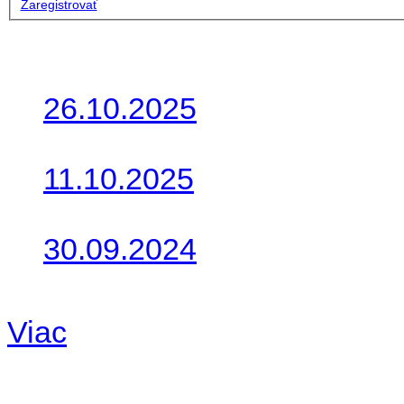
Zaregistrovať
Posledné články
26.10.2025
Do galérie sme pridali foto
11.10.2025
Takto o týždeň vyrazia na 
30.09.2024
Dnes sme aktualizovali pod
Viac
Radio