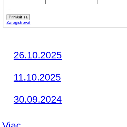
Používateľské meno:
Heslo:
Zapamätať moje údaje
Prihlásiť sa
Zaregistrovať
Posledné články
26.10.2025
Do galérie sme pridali foto
11.10.2025
Takto o týždeň vyrazia na 
30.09.2024
Dnes sme aktualizovali pod
Viac