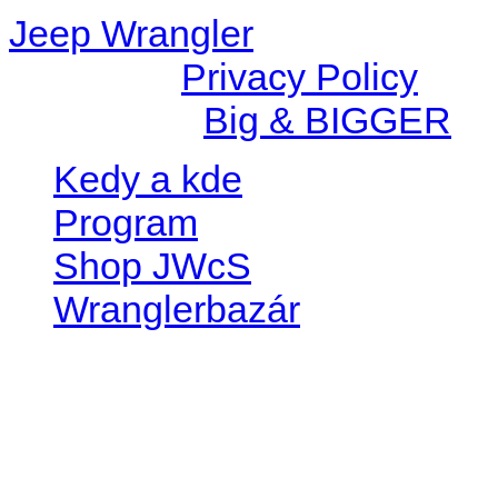
Jeep Wrangler
© 2026 |
Privacy Policy
Created by
Big & BIGGER
Kedy a kde
Program
Shop JWcS
Wranglerbazár
JEEP WRANGLER club Slov
IČO: 42311381