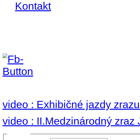
Kontakt
II. medzinárodný zraz
Hradom 30.VIII-1.IX.2
no images were found
video : Exhibičné jazdy zraz
video : II.Medzinárodný zraz
Prihlásiť sa