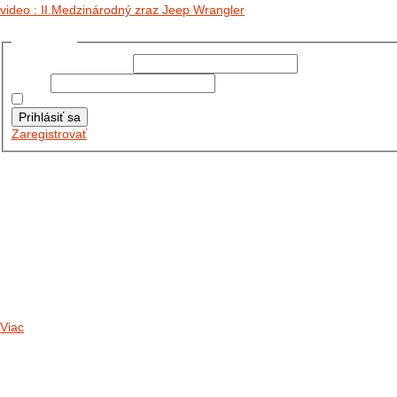
video : II.Medzinárodný zraz Jeep Wrangler
Prihlásiť sa
Používateľské meno:
Heslo:
Zapamätať moje údaje
Prihlásiť sa
Zaregistrovať
Posledné články
26.10.2025
DO GALÉRIE SME PRIDALI FOTOPRIBEH Z NASEJ...
11.10.2025
TAKTO O TÝŽDEŇ VYRAZIA NA CESTY NAŠE...
30.09.2024
DNES SME AKTUALIZOVALI PODUJATIA KTORÉ NÁS ČAKAJÚ....
Viac
Radio
No playlists available.