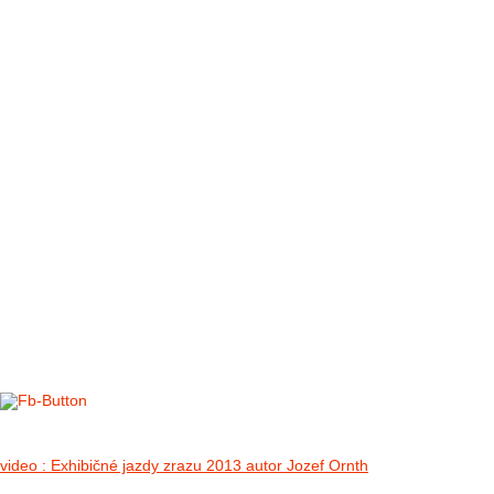
FOTO&VIDEO2012
AKTIVITY OD 2009
DETSKÉ OKO
PARTNERI
PARTNERI 2021
PARTNERI 2019
PARTNERI 2018
PARTNERI 2017
PARTNERI 2016
PARTNERI 2015
PARTNERI 2014
KONTAKT
II. medzinárodný zraz Jeep Wrangler p
no images were found
video : Exhibičné jazdy zrazu 2013 autor Jozef Ornth