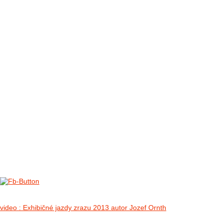
FOTO&VIDEO2012
AKTIVITY OD 2009
DETSKÉ OKO
PARTNERI
PARTNERI 2021
PARTNERI 2019
PARTNERI 2018
PARTNERI 2017
PARTNERI 2016
PARTNERI 2015
PARTNERI 2014
KONTAKT
II. medzinárodný zraz Jeep Wrangler p
no images were found
video : Exhibičné jazdy zrazu 2013 autor Jozef Ornth