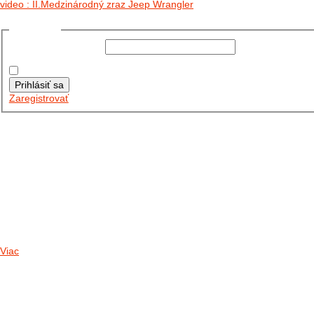
video : II.Medzinárodný zraz Jeep Wrangler
Prihlásiť sa
Používateľské meno:
Heslo:
Zapamätať moje údaje
Prihlásiť sa
Zaregistrovať
Posledné články
26.10.2025
DO GALÉRIE SME PRIDALI FOTOPRIBEH Z NASEJ...
11.10.2025
TAKTO O TÝŽDEŇ VYRAZIA NA CESTY NAŠE...
30.09.2024
DNES SME AKTUALIZOVALI PODUJATIA KTORÉ NÁS ČAKAJÚ....
Viac
Radio
No playlists available.