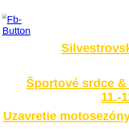
Foto 2014
Silvestrovs
no images were found
Športové srdce & 
11.-
Uzavretie motosezóny