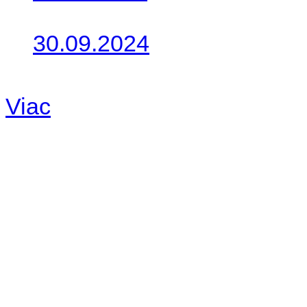
Takto o týždeň vyrazia na 
30.09.2024
Dnes sme aktualizovali pod
Viac
Radio
No playlists available.
Warning
: filemtime(): stat f
48eb-becf-67c9d008dd59/jee
content/plugins/radio-station