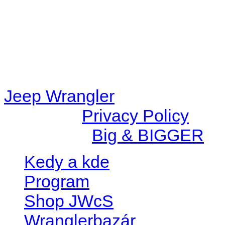
/data/d/c/dc416e6a-22bc-48
67c9d008dd59/jeepwrangle
content/plugins/radio-
station/includes/widget_n
Jeep Wrangler
© 2026 |
Privacy Policy
Created by
Big & BIGGER
Kedy a kde
Program
Shop JWcS
Wranglerbazár