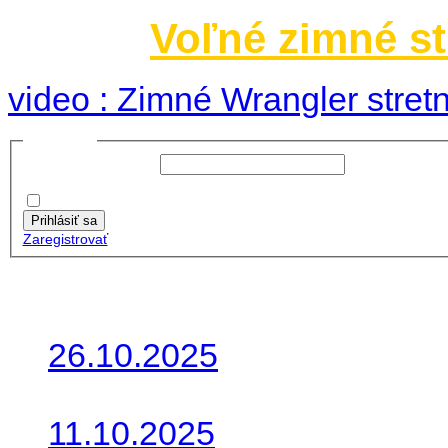
Voľné zimné st
video : Zimné Wrangler stretn
Prihlásiť sa
Používateľské meno:
Heslo:
Zapamätať moje údaje
Prihlásiť sa
Zaregistrovať
Posledné články
26.10.2025
Do galérie sme pridali foto
11.10.2025