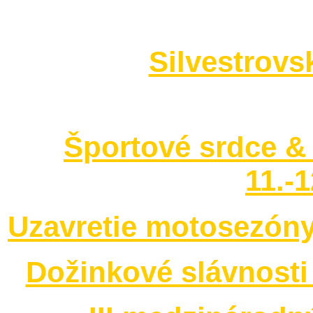
Foto 2014
Silvestrovs
no images were found
Športové srdce & 
11.-
Uzavretie motosezóny