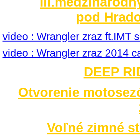
Dožinkové slávnosti
III.medzinárodn
pod Hrado
video : Wrangler zraz ft.IMT
video : Wrangler zraz 2014 c
DEEP RID
Otvorenie motosez