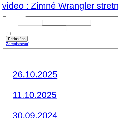
Voľné zimné st
video : Zimné Wrangler stretn
Prihlásiť sa
Používateľské meno:
Heslo:
Zapamätať moje údaje
Prihlásiť sa
Zaregistrovať
Posledné články
26.10.2025
Do galérie sme pridali foto
11.10.2025