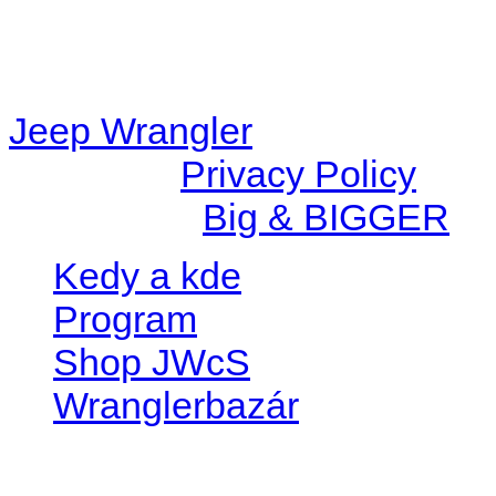
/data/d/c/dc416e6a-22bc-48
67c9d008dd59/jeepwrangle
content/plugins/radio-
station/includes/widget_n
Jeep Wrangler
© 2026 |
Privacy Policy
Created by
Big & BIGGER
Kedy a kde
Program
Shop JWcS
Wranglerbazár