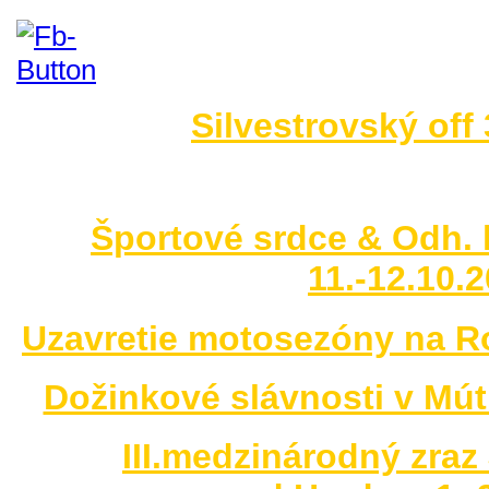
Silvestrovský off
no images were found
Športové srdce & Odh. 
11.-12.10.
Uzavretie motosezóny na R
Dožinkové slávnosti v Mút
III.medzinárodný zraz