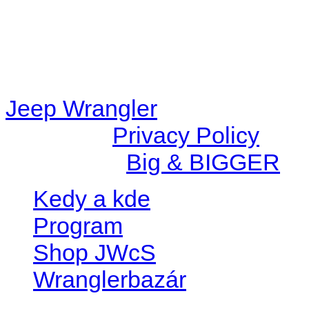
67c9d008dd59/jeepwrangle
content/plugins/radio-
station/includes/widget_n
Jeep Wrangler
© 2026 |
Privacy Policy
Created by
Big & BIGGER
Kedy a kde
Program
Shop JWcS
Wranglerbazár