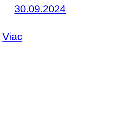
30.09.2024
Dnes sme aktualizovali pod
Viac
Radio
No playlists available.
Warning
: filemtime(): stat f
48eb-becf-67c9d008dd59/jee
content/plugins/radio-station
/data/d/c/dc416e6a-22bc-48