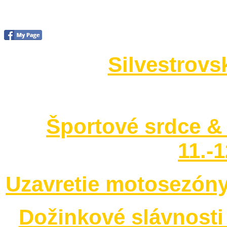
Foto 2014
Silvestrovs
no images were found
Športové srdce & 
11.-
Uzavretie motosezóny
Dožinkové slávnosti