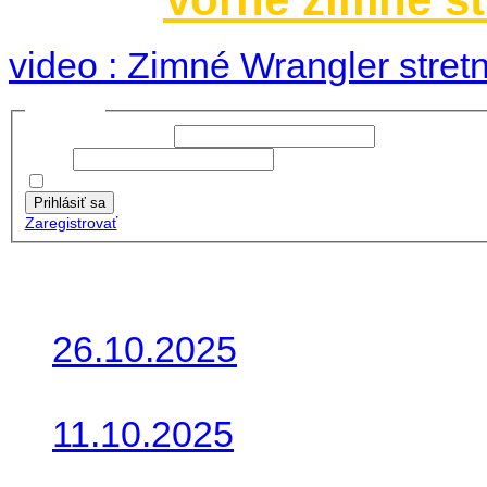
video : Zimné Wrangler stretn
Prihlásiť sa
Používateľské meno:
Heslo:
Zapamätať moje údaje
Prihlásiť sa
Zaregistrovať
Posledné články
26.10.2025
Do galérie sme pridali foto
11.10.2025
Takto o týždeň vyrazia na 