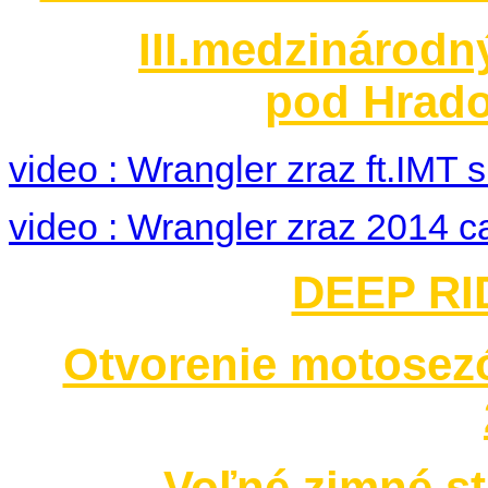
III.medzinárodn
pod Hrado
video : Wrangler zraz ft.IMT
video : Wrangler zraz 2014 c
DEEP RID
Otvorenie motosez
Voľné zimné st