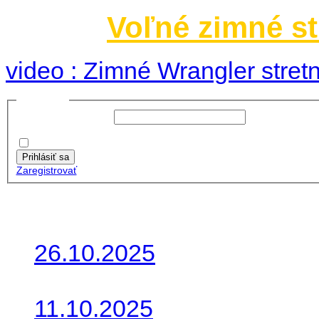
Voľné zimné st
video : Zimné Wrangler stretn
Prihlásiť sa
Používateľské meno:
Heslo:
Zapamätať moje údaje
Prihlásiť sa
Zaregistrovať
Posledné články
26.10.2025
Do galérie sme pridali foto
11.10.2025