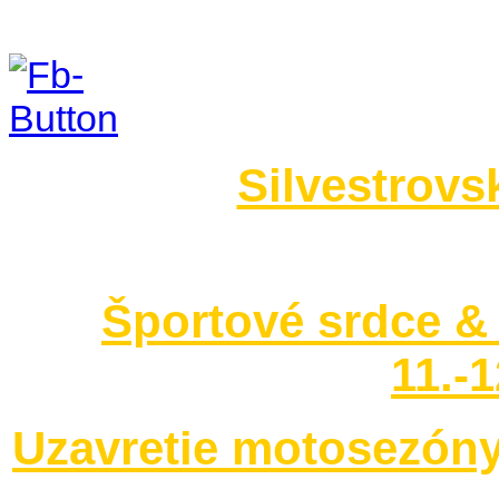
Foto 2014
Silvestrovs
no images were found
Športové srdce & 
11.-
Uzavretie motosezóny