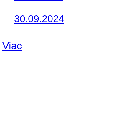
Takto o týždeň vyrazia na 
30.09.2024
Dnes sme aktualizovali pod
Viac
Radio
No playlists available.
Warning
: filemtime(): stat f
48eb-becf-67c9d008dd59/jee
content/plugins/radio-station