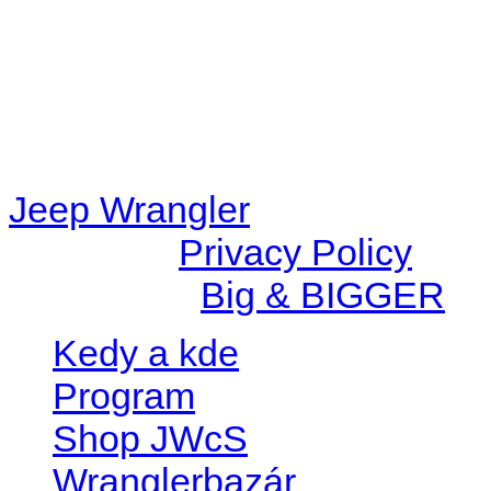
/data/d/c/dc416e6a-22bc-48
67c9d008dd59/jeepwrangle
content/plugins/radio-
station/includes/widget_n
Jeep Wrangler
© 2026 |
Privacy Policy
Created by
Big & BIGGER
Kedy a kde
Program
Shop JWcS
Wranglerbazár