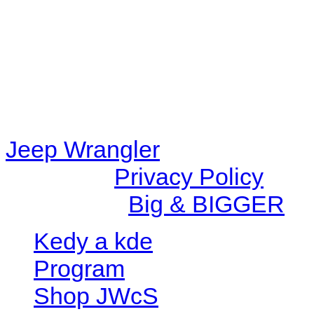
content/plugins/radio-station
/data/d/c/dc416e6a-22bc-48
67c9d008dd59/jeepwrangle
content/plugins/radio-
station/includes/widget_n
Jeep Wrangler
© 2026 |
Privacy Policy
Created by
Big & BIGGER
Kedy a kde
Program
Shop JWcS