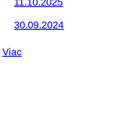
11.10.2025
Takto o týždeň vyrazia na 
30.09.2024
Dnes sme aktualizovali pod
Viac
Radio
No playlists available.
Warning
: filemtime(): stat f
48eb-becf-67c9d008dd59/jee