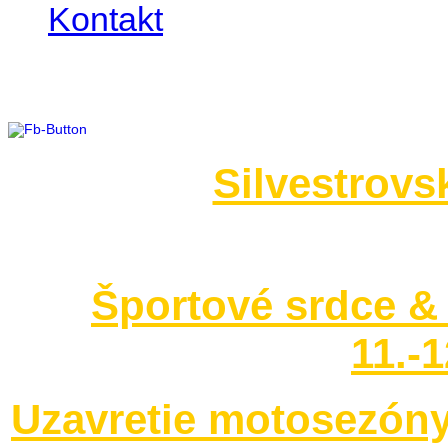
Kontakt
Foto 2014
Silvestrovs
no images were found
Športové srdce & 
11.-
Uzavretie motosezóny