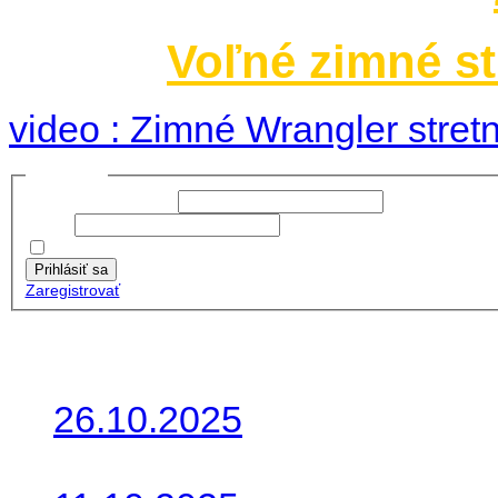
Voľné zimné st
video : Zimné Wrangler stretn
Prihlásiť sa
Používateľské meno:
Heslo:
Zapamätať moje údaje
Prihlásiť sa
Zaregistrovať
Posledné články
26.10.2025
Do galérie sme pridali foto