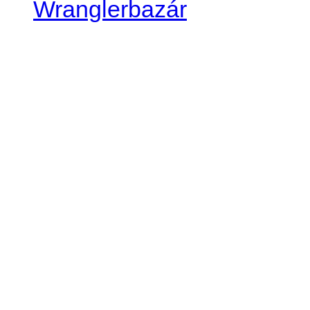
Wranglerbazár
JEEP WRANGLER club Slov
IČO: 42311381
DIČ: 2024068805
SK39 0200 0000 0032 2351 
. . . . . . . . . . . . . . . . . . . . . . . . 
club je financovaný súkromn
príspevok finančný či mate