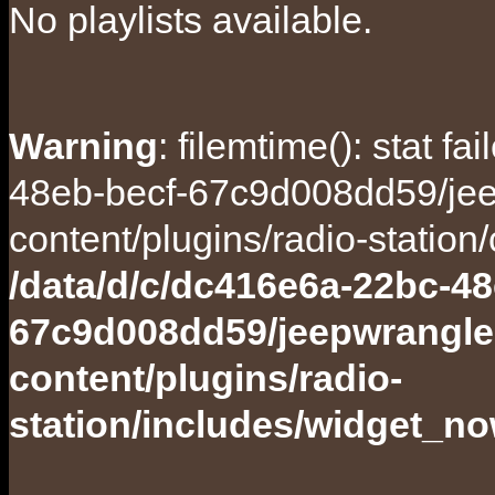
No playlists available.
Warning
: filemtime(): stat f
48eb-becf-67c9d008dd59/jee
content/plugins/radio-station
/data/d/c/dc416e6a-22bc-48
67c9d008dd59/jeepwrangle
content/plugins/radio-
station/includes/widget_n