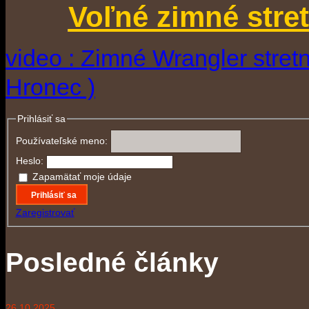
Voľné zimné stre
video : Zimné Wrangler stretn
Hronec )
Prihlásiť sa
Používateľské meno:
Heslo:
Zapamätať moje údaje
Prihlásiť sa
Zaregistrovať
Posledné články
26.10.2025