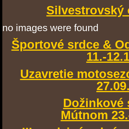
Silvestrovský 
no images were found
Športové srdce & Od
11.-12.
Uzavretie motose
27.09
Dožinkové 
Mútnom 23.