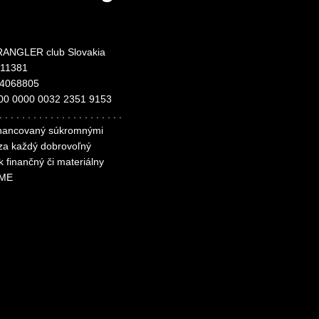
ANGLER club Slovakia
311381
24068805
00 0000 0032 2351 9153
. . . . . . . . . . . . . . . . . . . . . .
financovaný súkromnými
 za každý dobrovoľný
k finančný či materiálny
ME