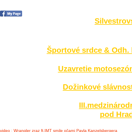
Silvestrov
no images were found
Športové srdce & Odh. l
Uzavretie motosezó
Dožinkové slávnost
III.medzinárod
pod Hrad
video : Wrangler zraz ft.IMT smile očami Pavla Kanzelsbergera