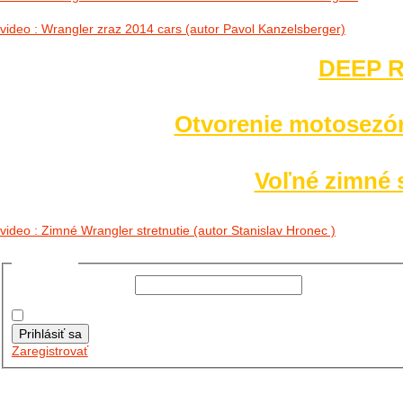
video : Wrangler zraz 2014 cars (autor Pavol Kanzelsberger)
DEEP R
Otvorenie motosezó
Voľné zimné s
video : Zimné Wrangler stretnutie (autor Stanislav Hronec )
Prihlásiť sa
Používateľské meno:
Heslo:
Zapamätať moje údaje
Prihlásiť sa
Zaregistrovať
Posledné články