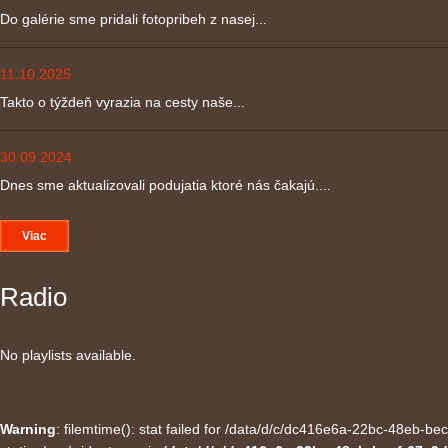
Do galérie sme pridali fotopribeh z nasej...
11.10.2025
Takto o týždeň vyrazia na cesty naše...
30.09.2024
Dnes sme aktualizovali podujatia ktoré nás čakajú....
Viac
Radio
No playlists available.
Warning
: filemtime(): stat failed for /data/d/c/dc416e6a-22bc-48eb-