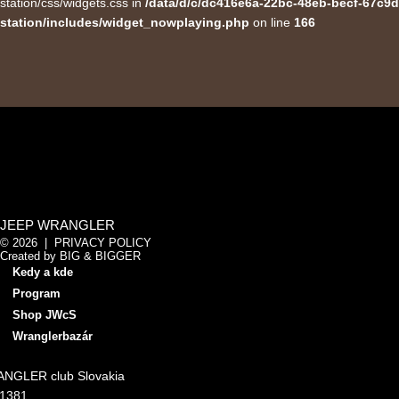
station/css/widgets.css in
/data/d/c/dc416e6a-22bc-48eb-becf-67c9d
station/includes/widget_nowplaying.php
on line
166
JEEP WRANGLER
© 2026 |
PRIVACY POLICY
Created by
BIG & BIGGER
Kedy a kde
Program
Shop JWcS
Wranglerbazár
NGLER club Slovakia
11381