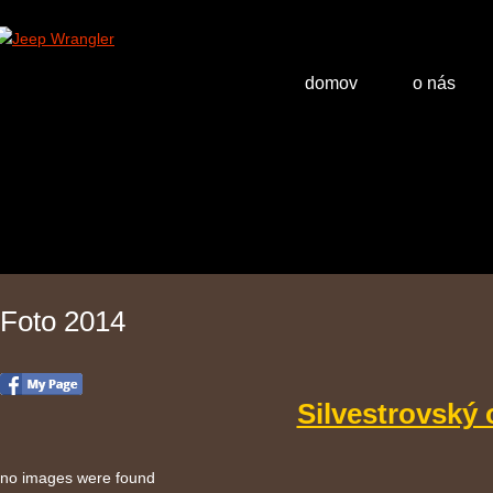
domov
o nás
Foto 2014
Silvestrovský 
no images were found