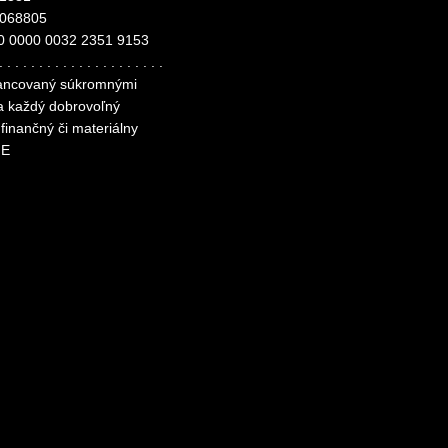
4068805
0 0000 0032 2351 9153
. . . . . . . . . . . . . . . . . . . . .
inancovaný súkromnými
za každý dobrovoľný
finančný či materiálny
ME