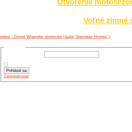
Otvorenie motosezó
Voľné zimné s
video : Zimné Wrangler stretnutie (autor Stanislav Hronec )
Prihlásiť sa
Používateľské meno:
Heslo:
Zapamätať moje údaje
Prihlásiť sa
Zaregistrovať
Posledné články
26.10.2025
DO GALÉRIE SME PRIDALI FOTOPRIBEH Z NASEJ...
11.10.2025
TAKTO O TÝŽDEŇ VYRAZIA NA CESTY NAŠE...
30.09.2024
DNES SME AKTUALIZOVALI PODUJATIA KTORÉ NÁS ČAKAJÚ....