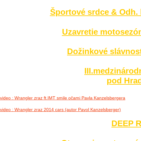
Športové srdce & Odh. l
Uzavretie motosezó
Dožinkové slávnost
III.medzinárod
pod Hrad
video : Wrangler zraz ft.IMT smile očami Pavla Kanzelsbergera
video : Wrangler zraz 2014 cars (autor Pavol Kanzelsberger)
DEEP R