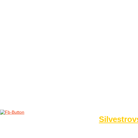
FOTO&VIDEO2012
AKTIVITY OD 2009
DETSKÉ OKO
PARTNERI
PARTNERI 2021
PARTNERI 2019
PARTNERI 2018
PARTNERI 2017
PARTNERI 2016
PARTNERI 2015
PARTNERI 2014
KONTAKT
Foto 2014
Silvestrov
no images were found