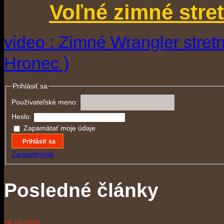
Voľné zimné stre
video : Zimné Wrangler stretn
Hronec )
Prihlásiť sa
Používateľské meno:
Heslo:
Zapamätať moje údaje
Prihlásiť sa
Zaregistrovať
Posledné články
26.10.2025