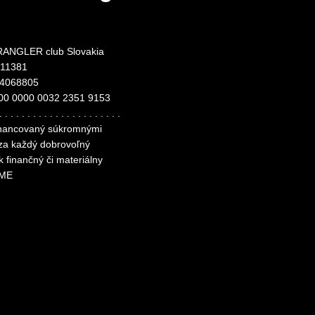
ANGLER club Slovakia
311381
24068805
00 0000 0032 2351 9153
. . . . . . . . . . . . . . . . . . . . . .
financovaný súkromnými
 za každý dobrovoľný
k finančný či materiálny
ME