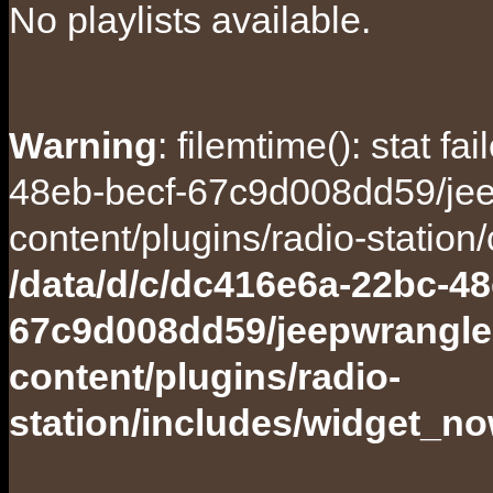
No playlists available.
Warning
: filemtime(): stat f
48eb-becf-67c9d008dd59/jee
content/plugins/radio-station
/data/d/c/dc416e6a-22bc-48
67c9d008dd59/jeepwrangle
content/plugins/radio-
station/includes/widget_n