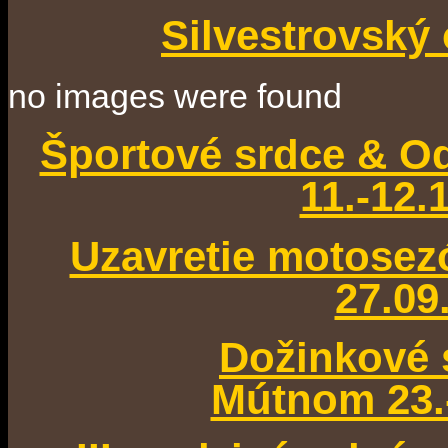
Silvestrovský 
no images were found
Športové srdce & Od
11.-12.
Uzavretie motose
27.09
Dožinkové 
Mútnom 23.