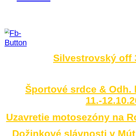
Foto 2014
Silvestrovský off
no images were found
Športové srdce & Odh. 
11.-12.10.
Uzavretie motosezóny na R
Dožinkové slávnosti v Mút