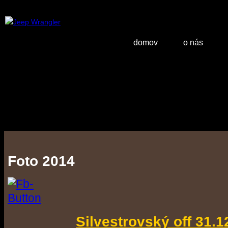
domov
o nás
Foto 2014
Silvestrovský off 31.1