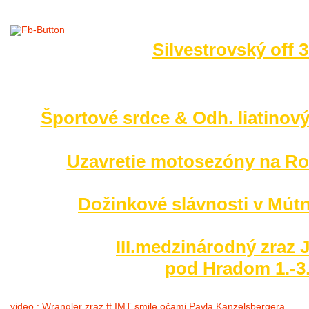
Silvestrovský off 
no images were found
Športové srdce & Odh. liatinový
Uzavretie motosezóny na Ro
Dožinkové slávnosti v Mútn
III.medzinárodný zraz 
pod Hradom 1.-3
video : Wrangler zraz ft.IMT smile očami Pavla Kanzelsbergera