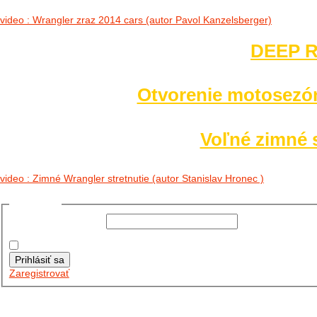
video : Wrangler zraz 2014 cars (autor Pavol Kanzelsberger)
DEEP R
Otvorenie motosezó
Voľné zimné s
video : Zimné Wrangler stretnutie (autor Stanislav Hronec )
Prihlásiť sa
Používateľské meno:
Heslo:
Zapamätať moje údaje
Prihlásiť sa
Zaregistrovať
Posledné články