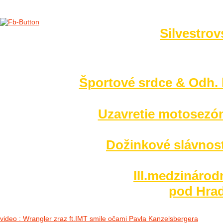
Silvestrov
no images were found
Športové srdce & Odh. l
Uzavretie motosezó
Dožinkové slávnost
III.medzinárod
pod Hrad
video : Wrangler zraz ft.IMT smile očami Pavla Kanzelsbergera