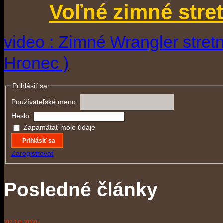
Voľné zimné stre
video : Zimné Wrangler stretn
Hronec )
Prihlásiť sa
Používateľské meno:
Heslo:
Zapamätať moje údaje
Prihlásiť sa
Zaregistrovať
Posledné články
26.10.2025