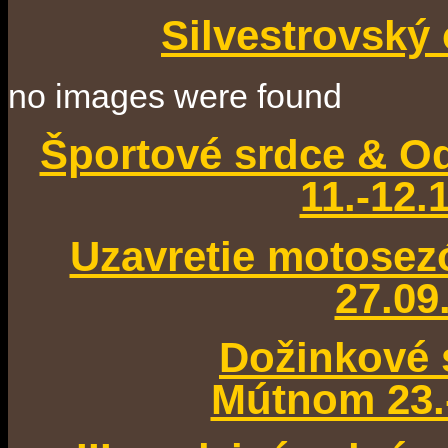
Silvestrovský 
no images were found
Športové srdce & Od
11.-12.
Uzavretie motose
27.09
Dožinkové 
Mútnom 23.