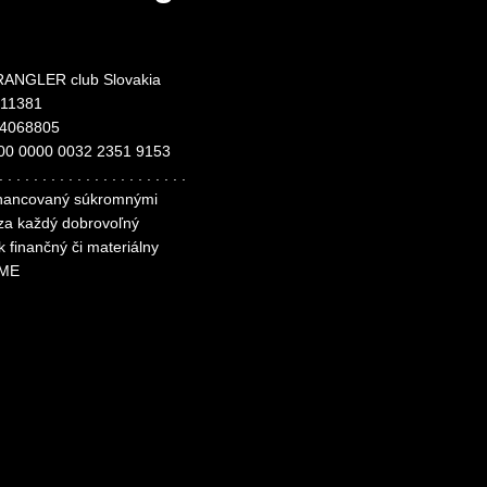
ANGLER club Slovakia
311381
24068805
00 0000 0032 2351 9153
. . . . . . . . . . . . . . . . . . . . . .
financovaný súkromnými
 za každý dobrovoľný
k finančný či materiálny
ME