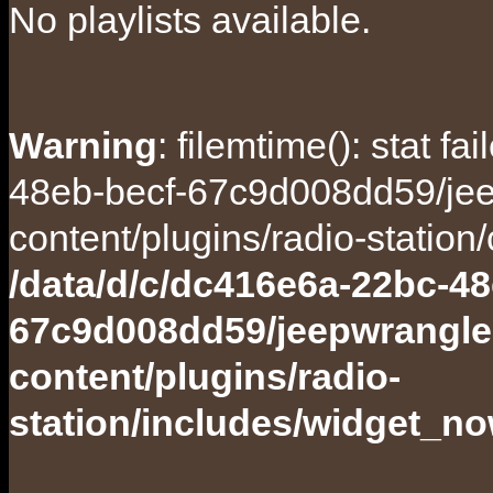
No playlists available.
Warning
: filemtime(): stat f
48eb-becf-67c9d008dd59/jee
content/plugins/radio-station
/data/d/c/dc416e6a-22bc-48
67c9d008dd59/jeepwrangle
content/plugins/radio-
station/includes/widget_n