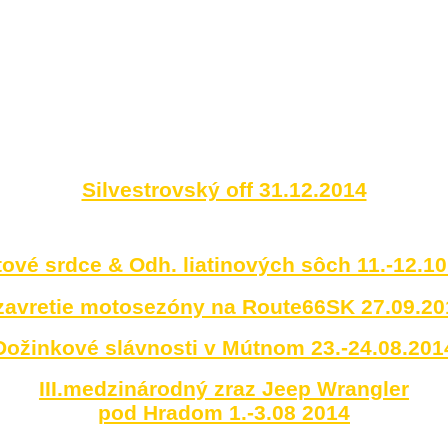
Silvestrovský off 31.12.2014
ové srdce & Odh. liatinových sôch 11.-12.1
zavretie motosezóny na Route66SK 27.09.20
Dožinkové slávnosti v Mútnom 23.-24.08.201
III.medzinárodný zraz Jeep Wrangler
pod Hradom 1.-3.08 2014