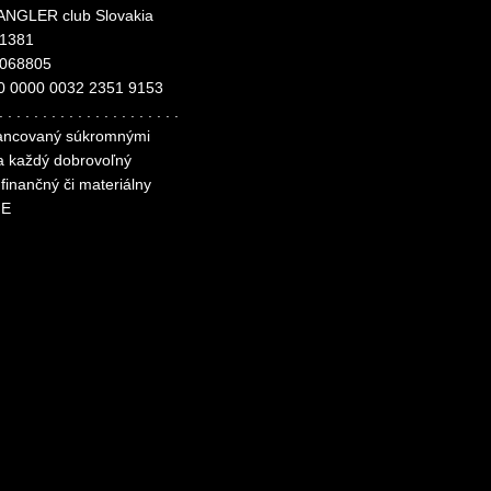
NGLER club Slovakia
11381
4068805
0 0000 0032 2351 9153
. . . . . . . . . . . . . . . . . . . . .
inancovaný súkromnými
za každý dobrovoľný
finančný či materiálny
ME