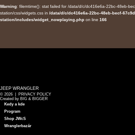
Warning
: filemtime(): stat failed for /data/d/c/dc416e6a-22bc-48eb-
station/css/widgets.css in
/data/d/c/dc416e6a-22bc-48eb-becf-67c9d
station/includes/widget_nowplaying.php
on line
166
JEEP WRANGLER
© 2026 |
PRIVACY POLICY
Created by
BIG & BIGGER
Kedy a kde
Program
Shop JWcS
Wranglerbazár