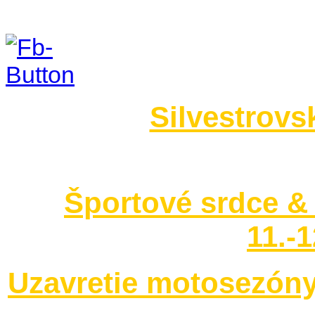
Foto 2014
Silvestrovs
no images were found
Športové srdce & 
11.-
Uzavretie motosezóny