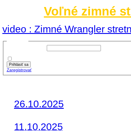
Voľné zimné st
video : Zimné Wrangler stretn
Prihlásiť sa
Používateľské meno:
Heslo:
Zapamätať moje údaje
Prihlásiť sa
Zaregistrovať
Posledné články
26.10.2025
Do galérie sme pridali foto
11.10.2025