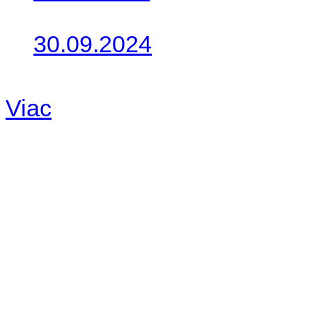
Takto o týždeň vyrazia na 
30.09.2024
Dnes sme aktualizovali pod
Viac
Radio
No playlists available.
Warning
: filemtime(): stat f
48eb-becf-67c9d008dd59/jee
content/plugins/radio-station