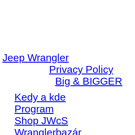
/data/d/c/dc416e6a-22bc-48
67c9d008dd59/jeepwrangle
content/plugins/radio-
station/includes/widget_n
Jeep Wrangler
© 2026 |
Privacy Policy
Created by
Big & BIGGER
Kedy a kde
Program
Shop JWcS
Wranglerbazár